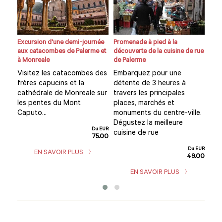
Excursion d'une demi-journée
Promenade à pied à la
Cour
et à
aux catacombes de Palerme et
découverte de la cuisine de rue
Pal
à Monreale
de Palerme
Ce 
Visitez les catacombes des
Embarquez pour une
Pal
ile
frères capucins et la
détente de 3 heures à
seu
une
cathédrale de Monreale sur
travers les principales
cul
tes
les pentes du Mont
places, marchés et
pré
es
Caputo...
monuments du centre-ville.
voy
Dégustez la meilleure
la
Du EUR
cuisine de rue
75.00
u EUR
5.00
Du EUR
EN SAVOIR PLUS
49.00
EN SAVOIR PLUS