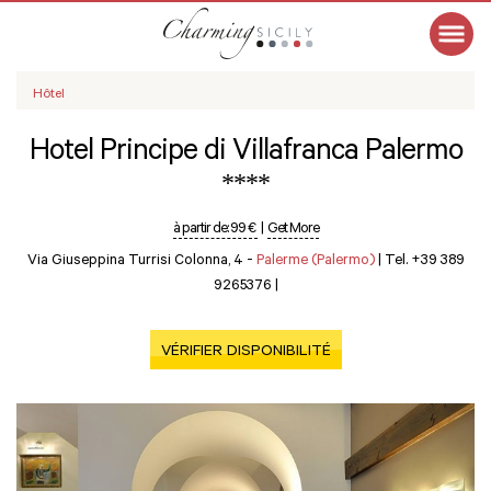
Hôtel
Hotel Principe di Villafranca Palermo
****
à partir de:
99 €
|
Get More
Via Giuseppina Turrisi Colonna, 4 -
Palerme (Palermo)
|
Tel. +39 389
9265376
|
VÉRIFIER DISPONIBILITÉ