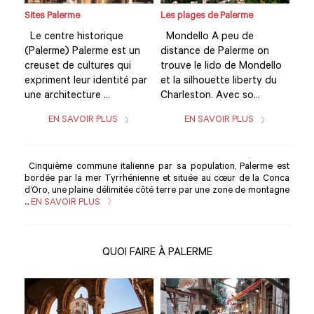
Sites Palerme
Les plages de Palerme
Site
Le centre historique
Mondello A peu de
Le 
(Palerme) Palerme est un
distance de Palerme on
(Pa
llo
creuset de cultures qui
trouve le lido de Mondello
cre
du
expriment leur identité par
et la silhouette liberty du
exp
une architecture ...
Charleston. Avec so...
une 
EN SAVOIR PLUS
EN SAVOIR PLUS
Cinquième commune italienne par sa population, Palerme est
bordée par la mer Tyrrhénienne et située au cœur de la Conca
d’Oro, une plaine délimitée côté terre par une zone de montagne
...
EN SAVOIR PLUS
QUOI FAIRE À PALERME