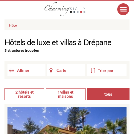
Hôtel
Hôtels de luxe et villas à Drépane
3 structures trouvées
Affiner
Carte
2
hôtels et
1
villas et
tous
resorts
maisons