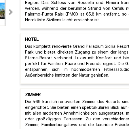
Region. Das Schloss von Roccella und Himera kön
werden, während der berühmte Strand von Cefalù nur
Palermo-Punta Raisi (PMO) ist 85,8 km entfernt, so 
Nordküste Siziliens leicht erreichbar ist.
HOTEL
Das komplett renovierte Grand Palladium Sicilia Resor
Park und bietet direkten Zugang zu einem der längs
Sterne-Resort verbindet Luxus mit Komfort und biete
perfekt für Familien, Paare und Freunde eignet. Die
entspannen, sich im hochmodernen Fitnessstud
Außenbereiche inmitten der Natur genießen.
ZIMMER
Die 469 kürzlich renovierten Zimmer des Resorts sind 
eingerichtet. Sie bieten einen spektakulären Blick au
mit allen modernen Annehmlichkeiten ausgestattet,
oder großzügigen Terrassen. Zu den verschiedene
Zimmer, Familienbungalows und die luxuriöse Präsid