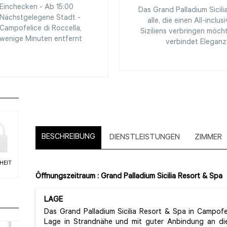
Einchecken - Ab 15:00
Das Grand Palladium Sicilia
Nächstgelegene Stadt -
alle, die einen All-incl
Campofelice di Roccella,
Siziliens verbringen möch
wenige Minuten entfernt
verbindet Elegan
BESCHREIBUNG
DIENSTLEISTUNGEN
ZIMMER
HEIT
Öffnungszeitraum : Grand Palladium Sicilia Resort & Spa
LAGE
Das Grand Palladium Sicilia Resort & Spa in Campofe
Lage in Strandnähe und mit guter Anbindung an die