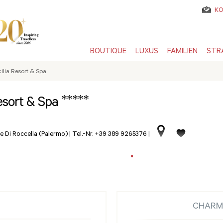
KO
BOUTIQUE
LUXUS
FAMILIEN
STR
ilia Resort & Spa
*****
Resort & Spa
 Di Roccella (Palermo)
|
Tel.-Nr. +39 389 9265376
|
CHARM