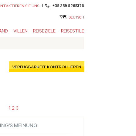
|
+39 389 9265376
NTAKTIEREN SIE UNS
DEUTSCH
AND
VILLEN
REISEZIELE
REISESTILE
VERFÜGBARKEIT KONTROLLIEREN
1
2
3
ING'S MEINUNG