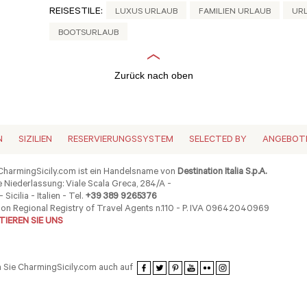
REISESTILE:
LUXUS URLAUB
FAMILIEN URLAUB
UR
BOOTSURLAUB
Zurück nach oben
N
SIZILIEN
RESERVIERUNGSSYSTEM
SELECTED BY
ANGEBOT
harmingSicily.com ist ein Handelsname von
Destination Italia S.p.A.
 Niederlassung: Viale Scala Greca, 284/A -
 Sicilia - Italien - Tel.
+39 389 9265376
ion Regional Registry of Travel Agents n.110 - P. IVA 09642040969
IEREN SIE UNS
 Sie CharmingSicily.com auch auf