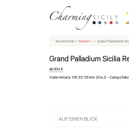
Sie sind hier
>
Sizilien
>
>
Grand Palladium Sic
Grand Palladium Sicilia 
ab:
304 €
Viale Himera 7/8, SS 113 Km 204.3 -
Campofelice
AUF EINEN BLICK