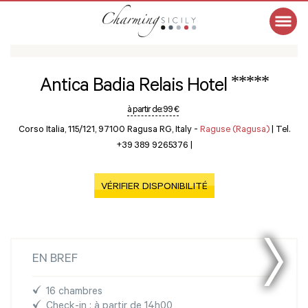
*****
Antica Badia Relais Hotel
à partir de:
99 €
Corso Italia, 115/121, 97100 Ragusa RG, Italy -
Raguse (Ragusa)
|
Tel.
+39 389 9265376
|
VÉRIFIER DISPONIBILITÉ
EN BREF
16 chambres
Check-in : à partir de 14h00