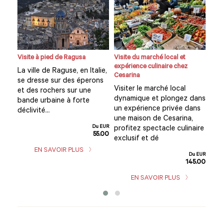
c
Visite à pied de Ragusa
Visite du marché local et
Cour
expérience culinaire chez
déje
La ville de Raguse, en Italie,
Cesarina
ions
Plo
se dresse sur des éperons
Visiter le marché local
régi
et des rochers sur une
dynamique et plongez dans
ez
quo
bande urbaine à forte
un expérience privée dans
 de
les
déclivité...
une maison de Cesarina,
Rag
Du EUR
profitez spectacle culinaire
55.00
u EUR
exclusif et dé
5.00
EN SAVOIR PLUS
Du EUR
145.00
EN SAVOIR PLUS