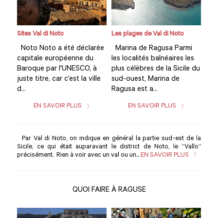
Sites Val di Noto
Les plages de Val di Noto
Site
i
Noto Noto a été déclarée
Marina de Ragusa Parmi
Not
es
capitale européenne du
les localités balnéaires les
cap
e du
Baroque par l'UNESCO, à
plus célèbres de la Sicile du
Bar
juste titre, car c’est la ville
sud-ouest, Marina de
just
d...
Ragusa est a...
d...
EN SAVOIR PLUS
EN SAVOIR PLUS
Par Val di Noto, on indique en général la partie sud-est de la
Sicile, ce qui était auparavant le district de Noto, le “Vallo”
précisément. Rien à voir avec un val ou un...
EN SAVOIR PLUS
QUOI FAIRE À RAGUSE