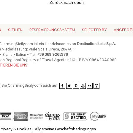
Zurück nach oben
N
SIZILIEN
RESERVIERUNGSSYSTEM
SELECTED BY
ANGEBOT
harmingSicily.com ist ein Handelsname von
Destination Italia S.p.A.
 Niederlassung: Viale Scala Greca, 284/A -
 Sicilia - Italien - Tel.
+39 389 9265376
ion Regional Registry of Travel Agents n.110 - P. IVA 09642040969
IEREN SIE UNS
 Sie CharmingSicily.com auch auf
Privacy & Cookies
Allgemeine Geschäftsbedingungen