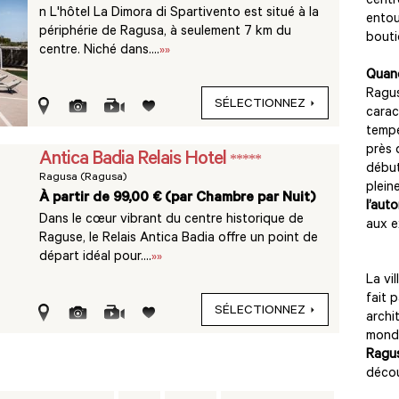
centr
n L'hôtel La Dimora di Spartivento est situé à la
entou
périphérie de Ragusa, à seulement 7 km du
bouti
centre. Niché dans....
»»
Quand
Ragus
SÉLECTIONNEZ
carac
tempé
près 
Antica Badia Relais Hotel
*****
début
Ragusa (Ragusa)
plein
À partir de 99,00 € (par Chambre par Nuit)
l’aut
Dans le cœur vibrant du centre historique de
aux e
Raguse, le Relais Antica Badia offre un point de
départ idéal pour....
»»
La vi
fait 
SÉLECTIONNEZ
archi
mondi
Ragu
décou