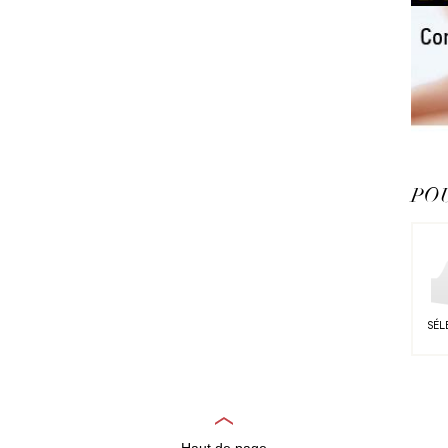
POU
SÉL