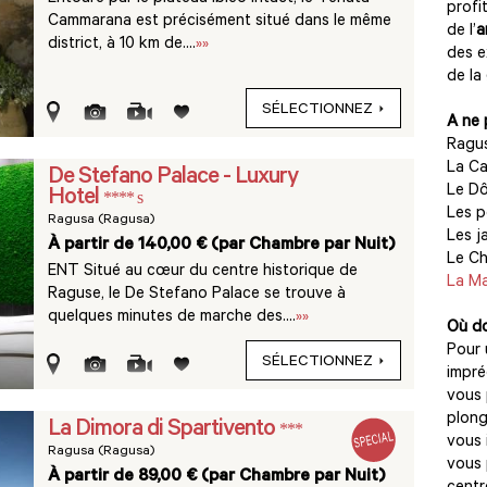
profi
Cammarana est précisément situé dans le même
de l’
a
district, à 10 km de....
»»
des e
de la
SÉLECTIONNEZ
A ne 
Ragus
La Ca
De Stefano Palace - Luxury
Le Dô
Hotel
**** s
Les p
Ragusa (Ragusa)
Les ja
À partir de 140,00 € (par Chambre par Nuit)
Le C
ENT Situé au cœur du centre historique de
La Ma
Raguse, le De Stefano Palace se trouve à
quelques minutes de marche des....
»»
Où do
Pour 
SÉLECTIONNEZ
impré
vous 
plong
La Dimora di Spartivento
***
vous 
Ragusa (Ragusa)
vous 
À partir de 89,00 € (par Chambre par Nuit)