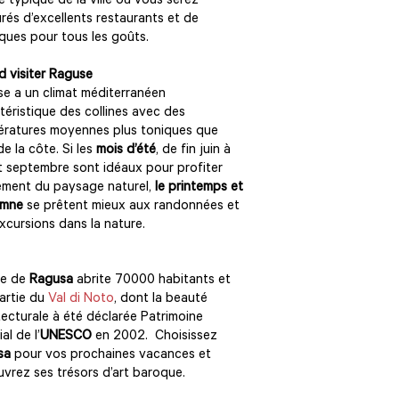
e typique de la ville où vous serez
rés d’excellents restaurants et de
ques pour tous les goûts.
 visiter Raguse
e a un climat méditerranéen
téristique des collines avec des
ratures moyennes plus toniques que
de la côte. Si les
mois d’été
, de fin juin à
 septembre sont idéaux pour profiter
ement du paysage naturel,
le printemps et
omne
se prêtent mieux aux randonnées et
xcursions dans la nature.
lle de
Ragusa
abrite 70000 habitants et
partie du
Val di Noto
, dont la beauté
tecturale à été déclarée Patrimoine
al de l’
UNESCO
en 2002. Choisissez
sa
pour vos prochaines vacances et
vrez ses trésors d’art baroque.