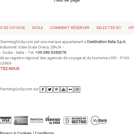
Haut de page
ES DE VOYAGE
SICILE
COMMENT RÉSERVER
SELECTED BY
OF
harmingSicily.com est une marque appartenant à
Destination Italia S.p.A.
rationnel: Viale Scala Greca, 284/A -
 Sicilia - Italie - Tel.
+39 389 9265376
lé au registre régional des agences de voyage et du tourisme n.110 - P. IVA
40969
TEZ NOUS
CharmingSicily.com sur
Privacy & Cookies
Conditions