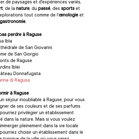
ter de paysages et d’expériences variés,
rt
, de la
nature
, du
passé
, des
sports
et
xplorations tout comme de l’
œnologie
et
gastronomie
.
pas perdre à Raguse
a Ibla
thédrale de San Giovanni
me de San Giorgio
onts de Raguse
rdins Iblei
hâteau Donnafugata
rina di Ragusa
rmir à Raguse
un séjour inoubliable à Raguse, pour vous
gner de ses couleurs et de ses parfums
pourriez privilégier un établissement
é dans la nature. Mais si vous voulez
immerger pleinement dans la vie locale
pourriez choisir un établissement dans le