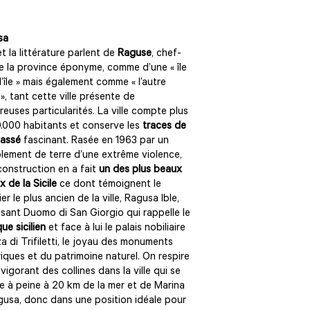
sa
et la littérature parlent de
Raguse
, chef-
de la province éponyme, comme d’une « île
l’île » mais également comme « l’autre
 », tant cette ville présente de
euses particularités. La ville compte plus
.000 habitants et conserve les
traces de
passé
fascinant. Rasée en 1963 par un
lement de terre d’une extrême violence,
construction en a fait
un des plus beaux
x de la Sicile
ce dont témoignent le
er le plus ancien de la ville, Ragusa Ible,
osant Duomo di San Giorgio qui rappelle le
ue sicilien
et face à lui le palais nobiliaire
a di Trifiletti, le joyau des monuments
riques et du patrimoine naturel. On respire
revigorant des collines dans la ville qui se
e à peine à 20 km de la mer et de Marina
gusa, donc dans une position idéale pour