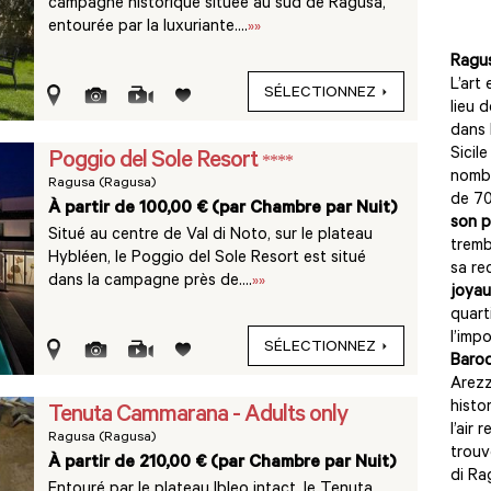
campagne historique située au sud de Ragusa,
entourée par la luxuriante....
»»
Ragu
L’art 
SÉLECTIONNEZ
lieu 
dans 
Sicile
Poggio del Sole Resort
****
nombr
Ragusa (Ragusa)
de 70
À partir de 100,00 € (par Chambre par Nuit)
son 
Situé au centre de Val di Noto, sur le plateau
tremb
Hybléen, le Poggio del Sole Resort est situé
sa re
dans la campagne près de....
»»
joyau
quarti
l’imp
SÉLECTIONNEZ
Baroq
Arezz
histo
Tenuta Cammarana - Adults only
l’air 
Ragusa (Ragusa)
trouv
À partir de 210,00 € (par Chambre par Nuit)
di Ra
Entouré par le plateau Ibleo intact, le Tenuta